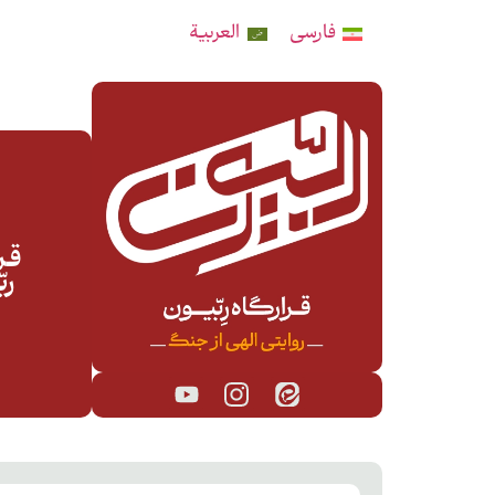
فارسی
العربية
قـرا
رب