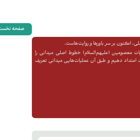
صفحه نخست
، اکنون بر سر باورها و روایت‌هاست.
ایات معصومین (علیهم‌السلام) خطوط اصلی میدانی را
متداد دهیم و طبق آن عملیات‌هایی میدانی تعریف