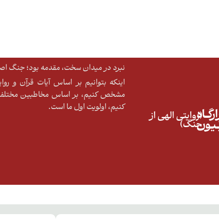
نبرد در میدان سخت، مقدمه بود؛ جنگ اصلی
اینکه بتوانیم بر اساس آیات قرآن و رو
مشخص کنیم، بر اساس مخاطبین مختلف ا
کنیم، اولویت اول ما است.
رگــاه
(روایتی الهی از
ّـیـون
جنگ)