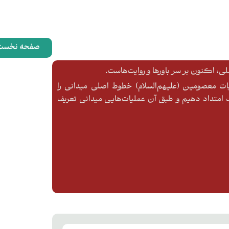
صفحه نخست
، اکنون بر سر باورها و روایت‌هاست.
ایات معصومین (علیهم‌السلام) خطوط اصلی میدانی را
متداد دهیم و طبق آن عملیات‌هایی میدانی تعریف