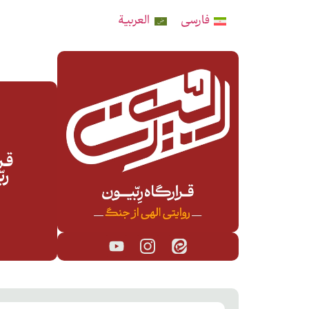
فارسی
العربية
قـرا
رب