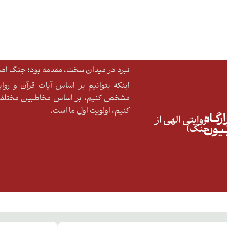
نبرد در میدان سخت، مقدمه بود؛ جنگ اصلی
اینکه بتوانیم بر اساس آیات قرآن و رو
مشخص کنیم، بر اساس مخاطبین مختلف ا
کنیم، اولویت اول ما است.
رگــاه
(روایتی الهی از
ّـیـون
جنگ)