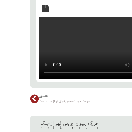
بعدی
سرعت حرکت بغض قوی تر از حب است
قرارگاه ربیون | روایتی الهی از جنگ
rebbion.ir