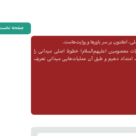
صفحه نخست
، اکنون بر سر باورها و روایت‌هاست.
ایات معصومین (علیهم‌السلام) خطوط اصلی میدانی را
متداد دهیم و طبق آن عملیات‌هایی میدانی تعریف