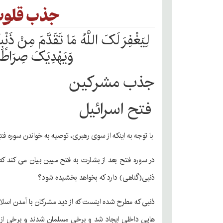
جذب قلوب
لِیَغْفِرَ لَکَ اللَّهُ مَا تَقَدَّمَ مِنْ ذَنْب
وَیَهْدِیَکَ صِرَاطًا
جذب مشرکین
فتح اسرائیل
با توجه به اینکه از سوی رهبری، توصیه به خواندن سوره ف
در سوره فتح بعد از بشارت به فتح مبین بیان می کند که 
ذنبی(گناهی) دارد که بخواهد بخشیده شود؟
ذنبی که مطرح شده اینست که از دید مشرکان با آمدن اسلام
هایی داخلی ایجاد شد و برخی مسلمان شدند و برخی از 