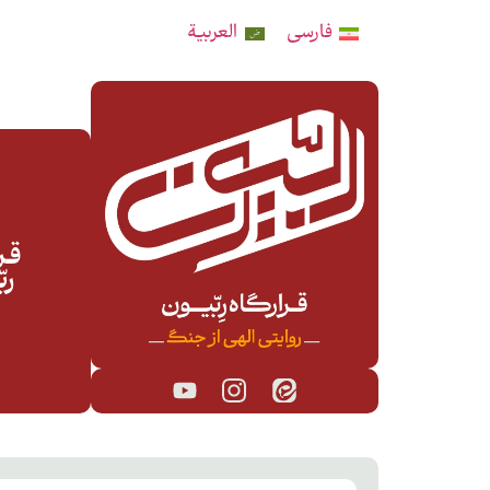
فارسی
العربية
قـرا
رب