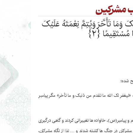
 مشرکین
ِکَ وَمَا تَأَخَّرَ وَیُتِمَّ نِعْمَتَهُ عَلَیْکَ
 مُسْتَقِیمًا ﴿۲﴾
تح شده؛
«لیغفر لک الله ما تقدم من ذنبک و ما تأخر» مگر پیامبر
 و پیامبر(ص)، خانواده ها تغییراتی کردند و گاهی درگیری
مشرکان در جنگ ها کشته شدند و … لذا از نگاه مشرکان،