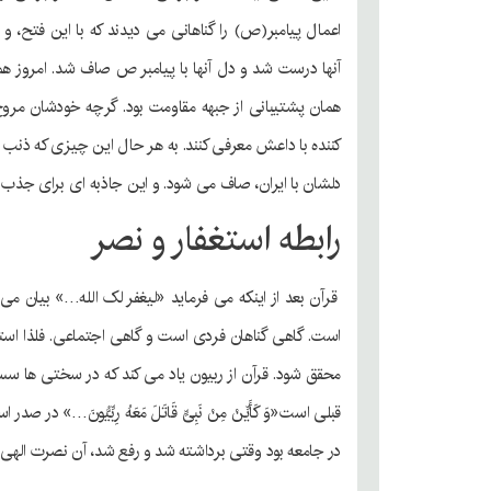
اعمال پیامبر(ص) را گناهانی می دیدند که با این فتح، 
آنها درست شد و دل آنها با پیامبر ص صاف شد. امروز ه
همان پشتیبانی از جبهه مقاومت بود. گرچه خودشان مرو
کننده با داعش معرفی کنند. به هر حال این چیزی که ذنب ن
دلشان با ایران، صاف می شود. و این جاذبه ای برای جذب 
رابطه استغفار و نصر
قرآن بعد از اینکه می فرماید «لیغفر لک الله…» بیان می
است. گاهی گناهان فردی است و گاهی اجتماعی. فلذا استغف
محقق شود. قرآن از ربیون یاد می کند که در سختی ها سس
قبلی است«وَ کَأَیِّنْ مِنْ نَبِیٍّ قَاتَلَ مَعَهُ رِبِّیُّونَ
در جامعه بود وقتی برداشته شد و رفع شد، آن نصرت الهی 