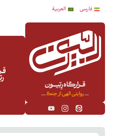
فارسی
العربية
قـرا
رب