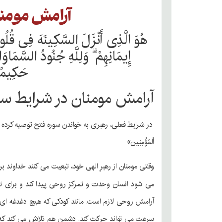
آرامش مومن
هُوَ الَّذِی أَنْزَلَ السَّکِینَهَ فِی قُلُوب
إِیمَانِهِمْ ۗ وَلِلَّهِ جُنُودُ السَّمَاو
حَکِیمًا
آرامش مومنان در شرایط 
در شرایط فعلی، رهبری به خواندن سوره فتح توصیه کرده اند؛ سوره 
الْمُؤْمِنِینَ»
وقتی مومنان از رهبرِ الهی خود، تبعیت می کنند خداوند ب
می شود انسان وحدت و تمرکز روحی پیدا کند و برای ت
آرامش روحی لازم است. مانند کودکی که هیچ دغدغه ای 
سرعت می تواند حرکت کند. دشمن هم تلاش می کند که مو