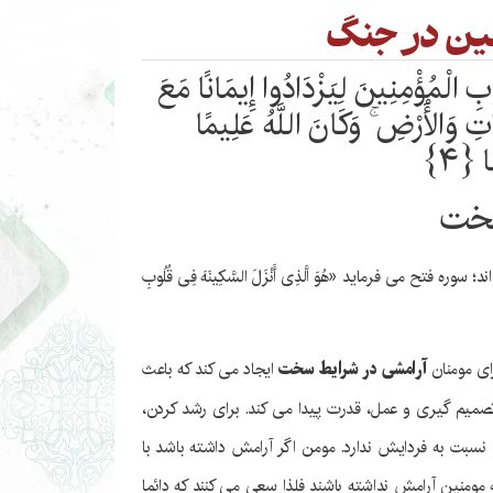
ین در جنگ
ِ الْمُؤْمِنِینَ لِیَزْدَادُوا إِیمَانًا مَعَ
َاتِ وَالْأَرْضِ ۚ وَکَانَ اللَّهُ عَلِیمًا
 ﴿۴﴾
سخت
فتح می فرماید «هُوَ الَّذِی أَنْزَلَ السَّکِینَهَ فِی قُلُوبِ
رای مومنان
ایجاد می کند که باعث
آرامشی در شرایط سخت
صمیم گیری و عمل، قدرت پیدا می کند. برای رشد کردن،
نسبت به فردایش ندارد. مومن اگر آرامش داشته باشد با
منین آرامش نداشته باشند فلذا سعی می کنند که دائما