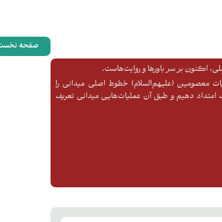
صفحه نخست
، اکنون بر سر باورها و روایت‌هاست.
ایات معصومین (علیهم‌السلام) خطوط اصلی میدانی را
متداد دهیم و طبق آن عملیات‌هایی میدانی تعریف