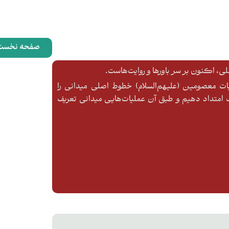
صفحه نخست
، اکنون بر سر باورها و روایت‌هاست.
ایات معصومین (علیهم‌السلام) خطوط اصلی میدانی را
متداد دهیم و طبق آن عملیات‌هایی میدانی تعریف