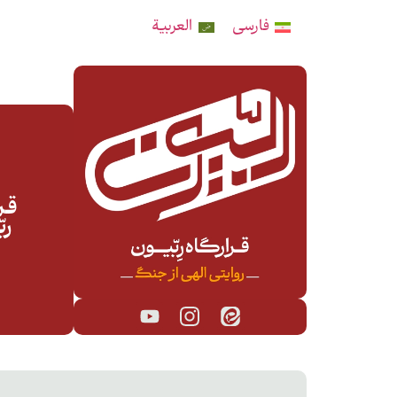
فارسی
العربية
قـرا
رب