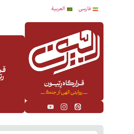
فارسی
العربية
قـرا
رب