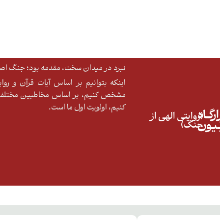
نبرد در میدان سخت، مقدمه بود؛ جنگ اصلی
اینکه بتوانیم بر اساس آیات قرآن و رو
مشخص کنیم، بر اساس مخاطبین مختلف ا
کنیم، اولویت اول ما است.
رگــاه
(روایتی الهی از
ّـیـون
جنگ)