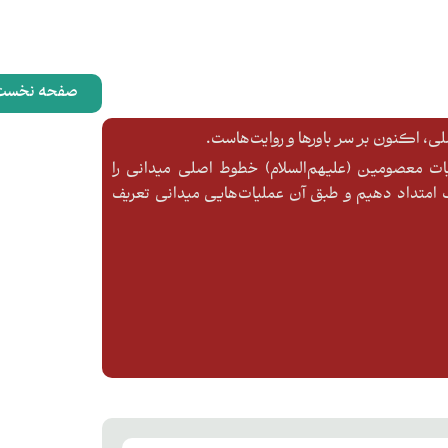
صفحه نخست
، اکنون بر سر باورها و روایت‌هاست.
ایات معصومین (علیهم‌السلام) خطوط اصلی میدانی را
متداد دهیم و طبق آن عملیات‌هایی میدانی تعریف